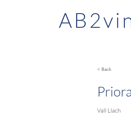
AB2vi
< Back
Prior
Vall Llach