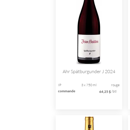
Ahr Spätburgunder J 2024
IP
3 x 750 ml
rouge
commande
/btl
64,25 $