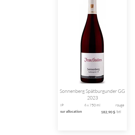
Sonnenberg Spätburgunder GG
2023
IP
6 x 750 ml
rouge
sur allocation
/btl
182,90 $