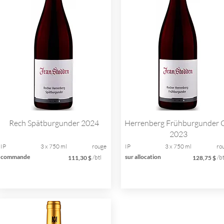
Rech Spätburgunder 2024
Herrenberg Frühburgunder
2023
IP
3 x 750 ml
rouge
IP
3 x 750 ml
ro
commande
sur allocation
/btl
/bt
111,30 $
128,75 $