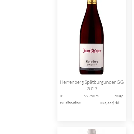
Herrenberg Spätburgunder GG
2023
IP
6 x 750 ml
rouge
sur allocation
/btl
225,55 $