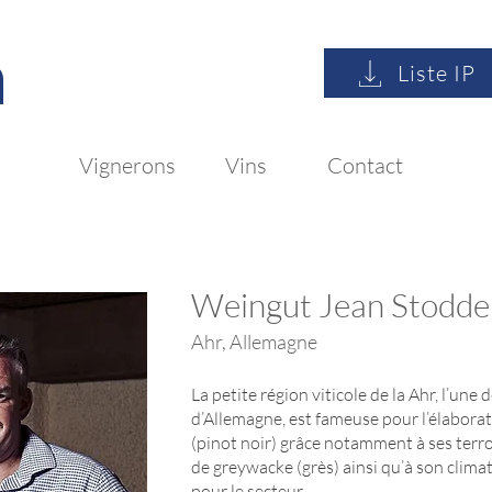
n
Liste IP
Vignerons
Vins
Contact
Weingut Jean Stodde
Ahr, Allemagne
La petite région viticole de la Ahr, l’une
d’Allemagne, est fameuse pour l’élabor
(pinot noir) grâce notamment à ses terro
de greywacke (grès) ainsi qu’à son clim
pour le secteur.