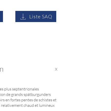
Liste SAQ
n
X
 des plus septentrionales
ation de grands spätburgunders
irs en fortes pentes de schistes et
at relativement chaud et lumineux