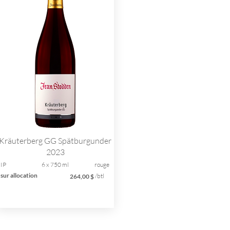
Kräuterberg GG Spätburgunder
2023
IP
6 x 750 ml
rouge
sur allocation
/btl
264,00 $