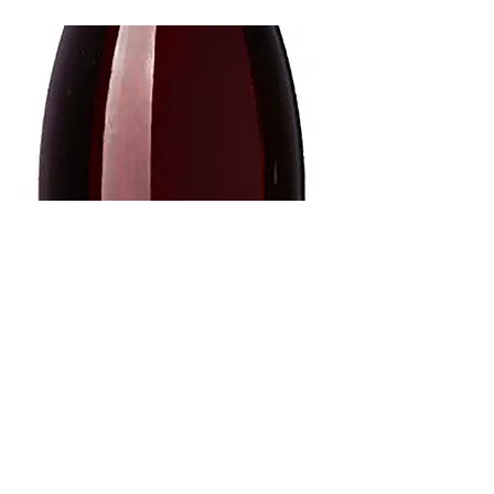
Previous
Next
AB2vin
contact@ab2vin.ca
Alain Bélanger
|
450-525-0171
Myriam Larcher |
514-713-7411