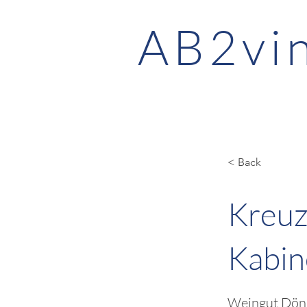
AB2vi
< Back
Kreuz
Kabin
Weingut Dön