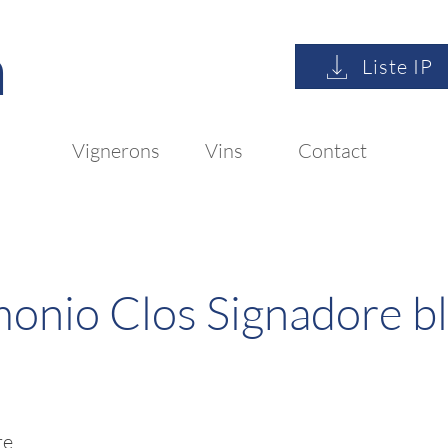
n
Liste IP
Vignerons
Vins
Contact
monio Clos Signadore b
re