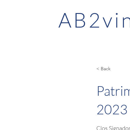
AB2vi
< Back
Patri
2023
Clos Signado