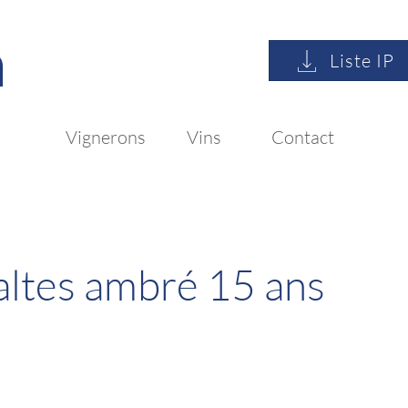
n
Liste IP
Vignerons
Vins
Contact
altes ambré 15 ans