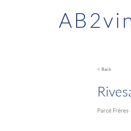
AB2vi
< Back
Rives
Parcé Frères