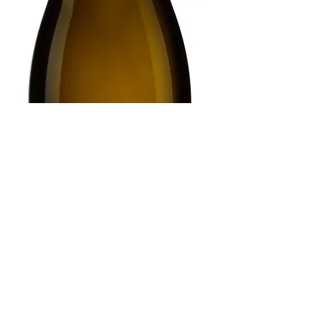
Previous
Next
AB2vin
contact@ab2vin.ca
Alain Bélanger
|
450-525-0171
Myriam Larcher |
514-713-7411
©2025 par AB2vin Inc.